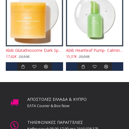
Abib Glutathiosome Dark Spot Pads - Vita Touch 60pcs
Abib Heartleaf Pump- Calming Essence 50ml
17,62€
15,37€
23,50€
20,50€
ΑΠΟΣΤΟΛΕΣ ΕΛΛΑΔΑ & ΚΥΠΡΟ
ΕΛΤΑ Courier & Box Now
ΤΗΛΕΦΩΝΙΚΕΣ ΠΑΡΑΓΓΕΛΙΕΣ
Καθημερινά 09.00-17.00 στο 2310.028.375