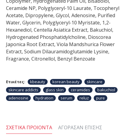
Copolymer, Hydrogenated Palm Oil, Bisabolol,
Ceramide NP, Polyglyceryl-10 Laurate, Tocopheryl
Acetate, Dipropylene, Glycol, Adenosine, Purified
Water, Glycerin, Polyglyceryl-10 Myristate, 1,2-
Hexanediol, Centella Asiatica Extract, Bakuchiol,
Hydrogenated Phosphatidylcholine, Dioscorea
Japonica Root Extract, Viola Mandshurica Flower
Extract, Sodium Dilauramidoglutamide Lysine,
Fragrance, Citronellol, Benzyl Benzoate
Ετικέτες:
kbeauty
korean beauty
skincare
skincare addicts
glass skin
ceramides
bakuchiol
adenosine
hydration
serum
reluz
pure
ΣΧΕΤΙΚΆ ΠΡΟΙΌΝΤΑ
ΑΓΌΡΑΣΑΝ ΕΠΊΣΗΣ