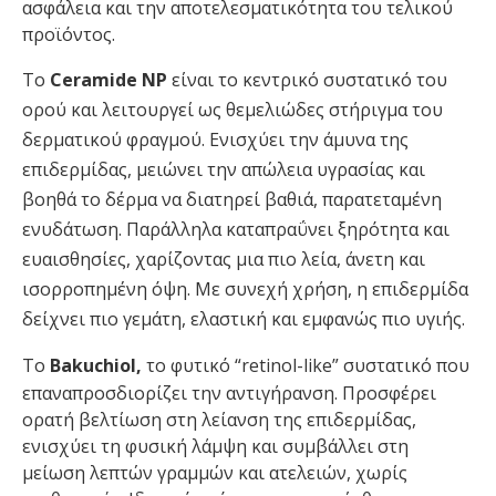
ασφάλεια και την αποτελεσματικότητα του τελικού
προϊόντος.
Το
Ceramide NP
είναι το κεντρικό συστατικό του
ορού και λειτουργεί ως θεμελιώδες στήριγμα του
δερματικού φραγμού. Ενισχύει την άμυνα της
επιδερμίδας, μειώνει την απώλεια υγρασίας και
βοηθά το δέρμα να διατηρεί βαθιά, παρατεταμένη
ενυδάτωση. Παράλληλα καταπραΰνει ξηρότητα και
ευαισθησίες, χαρίζοντας μια πιο λεία, άνετη και
ισορροπημένη όψη. Με συνεχή χρήση, η επιδερμίδα
δείχνει πιο γεμάτη, ελαστική και εμφανώς πιο υγιής.
To
Bakuchiol,
το φυτικό “retinol-like” συστατικό που
επαναπροσδιορίζει την αντιγήρανση. Προσφέρει
ορατή βελτίωση στη λείανση της επιδερμίδας,
ενισχύει τη φυσική λάμψη και συμβάλλει στη
μείωση λεπτών γραμμών και ατελειών, χωρίς