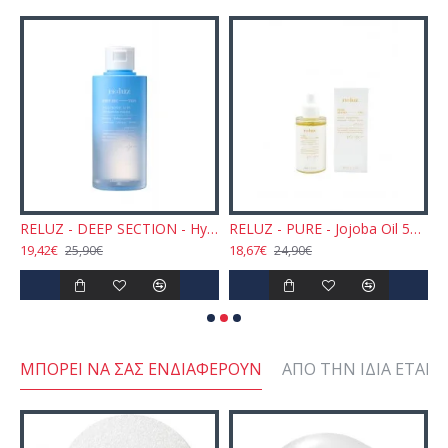
EP SECTION - Hyaluronic Acid Hydrating Serum 50ml
RELUZ - DEEP SECTION - Hyaluronic Acid Hydrating Toner 150ml
RELUZ - PURE - Jojoba Oil 50ml
19,42€
18,67€
5
25,90€
24,90€
ΜΠΟΡΕΊ ΝΑ ΣΑΣ ΕΝΔΙΑΦΈΡΟΥΝ
ΑΠΌ ΤΗΝ ΊΔΙΑ ΕΤΑΙΡΕ