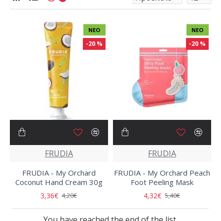
ΝΈΟ
ΝΈΟ
-20 %
-20 %
FRUDIA
FRUDIA
FRUDIA - My Orchard
FRUDIA - My Orchard Peach
Coconut Hand Cream 30g
Foot Peeling Mask
3,36€
4,32€
4,20€
5,40€
You have reached the end of the list.