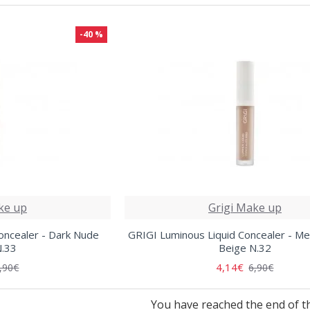
-40 %
ke up
Grigi Make up
oncealer - Dark Nude
GRIGI Luminous Liquid Concealer - M
N.33
Beige N.32
4,14€
,90€
6,90€
You have reached the end of the