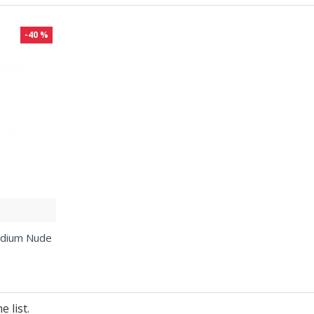
-40 %
edium Nude
 list.