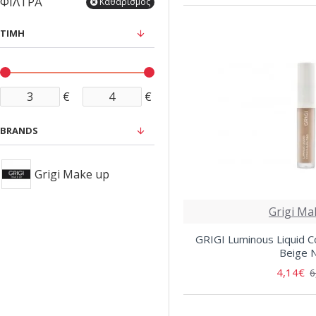
ΦΊΛΤΡΑ
Καθαρισμός
ΤΙΜΉ
€
€
BRANDS
Grigi Make up
Grigi Ma
GRIGI Luminous Liquid C
Beige 
4,14€
6