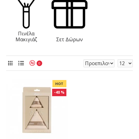
Πινέλα
Μακιγιάζ
Σετ Δώρων
0
HOT
-40 %