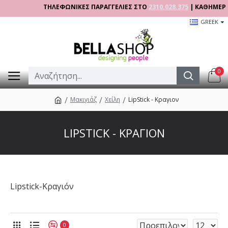
ΤΗΛΕΦΩΝΙΚΕΣ ΠΑΡΑΓΓΕΛΙΕΣ ΣΤΟ
2310.028.375
| ΚΑΘΗΜΕΡΙΝΑ 09
GREEK
0
Μακιγιάζ
Χείλη
LipStick - Κραγιον
LIPSTICK - ΚΡΑΓΙΟΝ
Lipstick-Κραγιόν
0