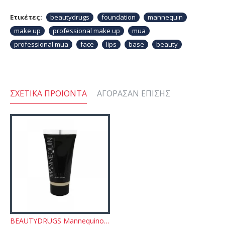
Ετικέτες:
beautydrugs
foundation
mannequin
make up
professional make up
mua
professional mua
face
lips
base
beauty
ΣΧΕΤΙΚΆ ΠΡΟΙΌΝΤΑ
ΑΓΌΡΑΣΑΝ ΕΠΊΣΗΣ
BEAUTYDRUGS Mannequino Foundation N.1 30ml