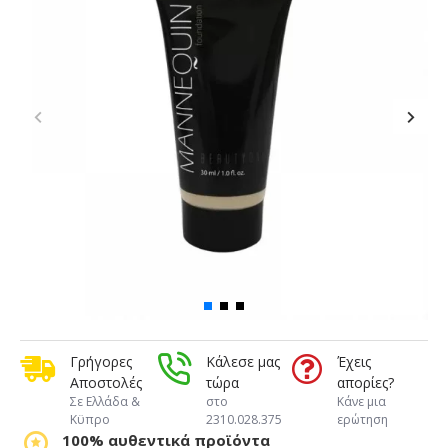
Γρήγορες
Κάλεσε μας
Έχεις
Αποστολές
τώρα
απορίες?
Σε Ελλάδα &
στο
Κάνε μια
Κϋπρο
2310.028.375
ερώτηση
100% αυθεντικά προϊόντα