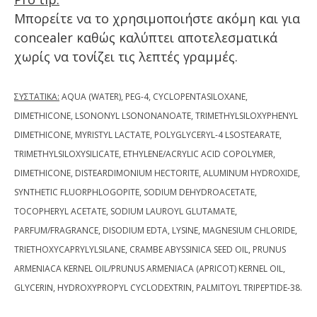
Μπορείτε να το χρησιμοποιήστε ακόμη και για
concealer καθώς καλύπτει αποτελεσματικά
χωρίς να τονίζει τις λεπτές γραμμές.
ΣΥΣΤΑΤΙΚΑ:
AQUA (WATER), PEG-4, CYCLOPENTASILOXANE,
DIMETHICONE, LSONONYL LSONONANOATE, TRIMETHYLSILOXYPHENYL
DIMETHICONE, MYRISTYL LACTATE, POLYGLYCERYL-4 LSOSTEARATE,
TRIMETHYLSILOXYSILICATE, ETHYLENE/ACRYLIC ACID COPOLYMER,
DIMETHICONE, DISTEARDIMONIUM HECTORITE, ALUMINUM HYDROXIDE,
SYNTHETIC FLUORPHLOGOPITE, SODIUM DEHYDROACETATE,
TOCOPHERYL ACETATE, SODIUM LAUROYL GLUTAMATE,
PARFUM/FRAGRANCE, DISODIUM EDTA, LYSINE, MAGNESIUM CHLORIDE,
TRIETHOXYCAPRYLYLSILANE, СRАMBЕ ABYSSINICA SEED OIL, PRUNUS
ARMENIACA KERNEL OIL/PRUNUS ARMENIACA (APRICOT) KERNEL OIL,
GLYCERIN, HYDROXYPROPYL CYCLODEXTRIN, PALMITOYL TRIPEPTIDE-38.