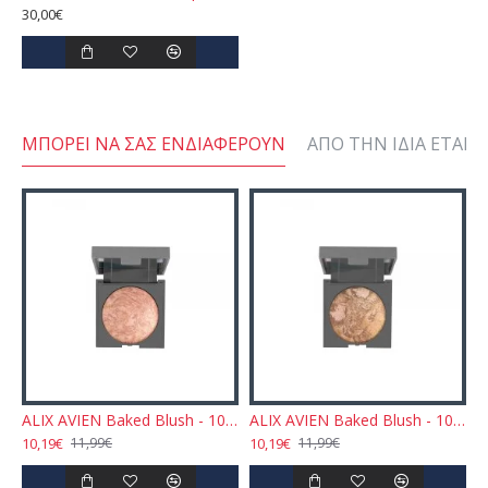
30,00€
ΜΠΟΡΕΊ ΝΑ ΣΑΣ ΕΝΔΙΑΦΈΡΟΥΝ
ΑΠΌ ΤΗΝ ΊΔΙΑ ΕΤΑΙΡΕ
EN Baked Blush - 102 Dirty Rose 11gr
ALIX AVIEN Baked Blush - 103 Sparkling Cinnamon 11gr
ALIX AVIEN Baked Blush - 104 Dazzling Chocolate 11gr
10,19€
10,19€
1
11,99€
11,99€