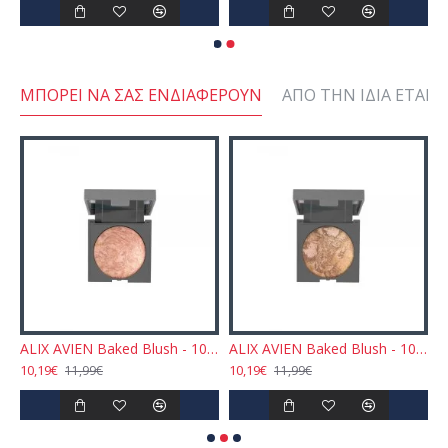
ΜΠΟΡΕΊ ΝΑ ΣΑΣ ΕΝΔΙΑΦΈΡΟΥΝ
ΑΠΌ ΤΗΝ ΊΔΙΑ ΕΤΑΙΡΕ
EN Baked Blush - 102 Dirty Rose 11gr
ALIX AVIEN Baked Blush - 103 Sparkling Cinnamon 11gr
ALIX AVIEN Baked Blush - 104 Dazzling Chocolate 11gr
10,19€
10,19€
1
11,99€
11,99€