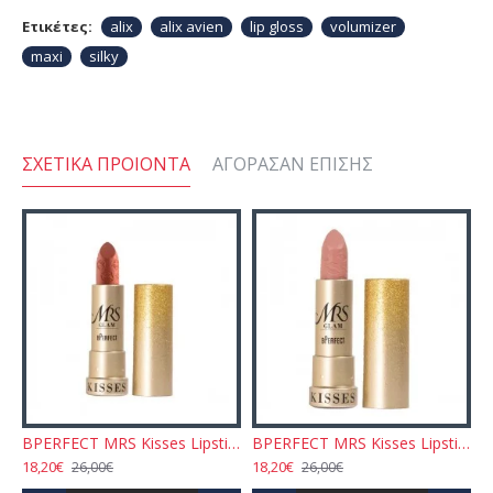
Ετικέτες:
alix
alix avien
lip gloss
volumizer
maxi
silky
ΣΧΕΤΙΚΆ ΠΡΟΙΌΝΤΑ
ΑΓΌΡΑΣΑΝ ΕΠΊΣΗΣ
T MRS Kisses Lipstick - Humble Plum
BPERFECT MRS Kisses Lipstick - Hello Treacle
BPERFECT MRS Kisses Lipstick - Mrs Stone
18,20€
18,20€
26,00€
26,00€