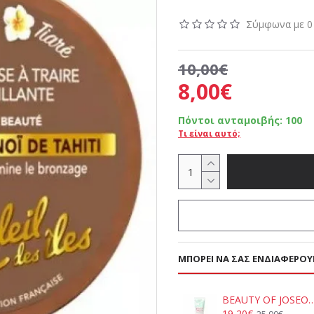
Σύμφωνα με 0 
10,00€
8,00€
Πόντοι ανταμοιβής:
100
Τι είναι αυτό;
ΜΠΟΡΕΊ ΝΑ ΣΑΣ ΕΝΔΙΑΦΈΡΟΥ
BEAUTY OF JOSEON - Jello Skin Massage Cream fo
19,20€
25,90€