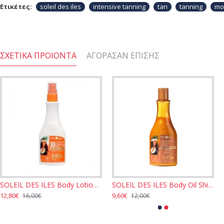
Ετικέτες:
soleil des iles
intensive tanning
tan
tanning
mon
ΣΧΕΤΙΚΆ ΠΡΟΙΌΝΤΑ
ΑΓΌΡΑΣΑΝ ΕΠΊΣΗΣ
SOLEIL DES ILES Body Lotion Hydration & Protection with Monoi de Tahiti SPF30 - Tiare 150ml
SOLEIL DES ILES Body Oil Shimmer - Tiare 150ml
12,80€
9,60€
16,00€
12,00€