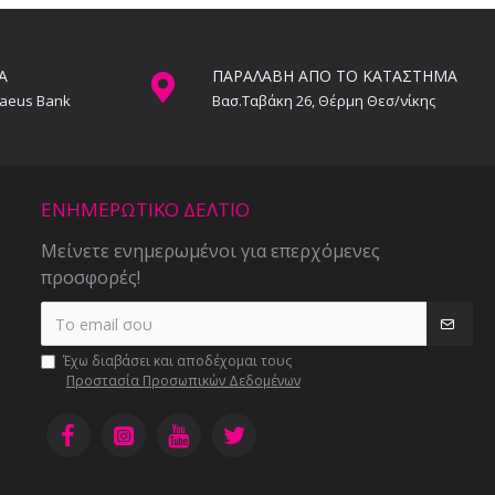
Α
ΠΑΡΑΛΑΒΗ ΑΠΟ ΤΟ ΚΑΤΑΣΤΗΜΑ
raeus Bank
Βασ.Ταβάκη 26, Θέρμη Θεσ/νίκης
ΕΝΗΜΕΡΩΤΙΚΌ ΔΕΛΤΊΟ
Μείνετε ενημερωμένοι για επερχόμενες
προσφορές!
Έχω διαβάσει και αποδέχομαι τους
Προστασία Προσωπικών Δεδομένων