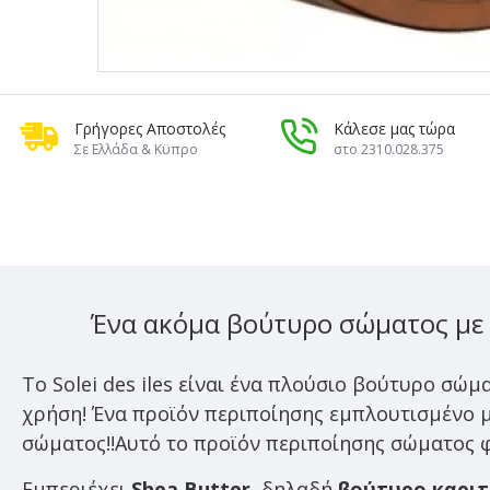
Γρήγορες Αποστολές
Κάλεσε μας τώρα
Σε Ελλάδα & Κϋπρο
στο 2310.028.375
Ένα ακόμα βούτυρο σώματος με 
Το Solei des iles είναι ένα πλούσιο βούτυρο σώμ
χρήση!
Ένα προϊόν περιποίησης εμπλουτισμένο με
σώματος!!Αυτό το προϊόν περιποίησης σώματος φω
Εμπεριέχει
Shea Butter
, δηλαδή
βούτυρο καριτ