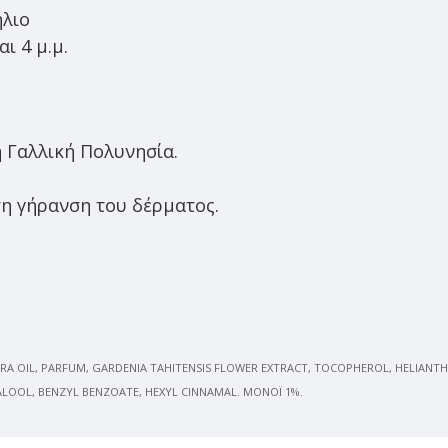
ήλιο
ι 4 μ.μ.
η Γαλλική Πολυνησία.
.
τη γήρανση του δέρματος.
ERA OIL, PARFUM, GARDENIA TAHITENSIS FLOWER EXTRACT, TOCOPHEROL, HELIANT
ALOOL, BENZYL BENZOATE, HEXYL CINNAMAL. MONOÏ 1%.