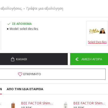
αξιολογήσεις.
-
Γράψτε μια αξιολόγηση
ΣΕ ΑΠΌΘΕΜΑ
Model:
soleil des iles
Soleil Des Iles
ΚΑΛΆΘΙ
ΆΜΕΣΗ ΑΓΟΡΆ
ΕΠΙΘΥΜΗΤΌ
Ν
ΑΠΌ ΤΗΝ ΊΔΙΑ ΕΤΑΙΡΕΊΑ
r Face and Body 200ml
BEE FACTOR Shimmering Body Milk - Glow Up Mocha 100ml
BEE FACTOR Shimmering Body Milk - Glow Up Perla 100ml
19,50€
19,50€