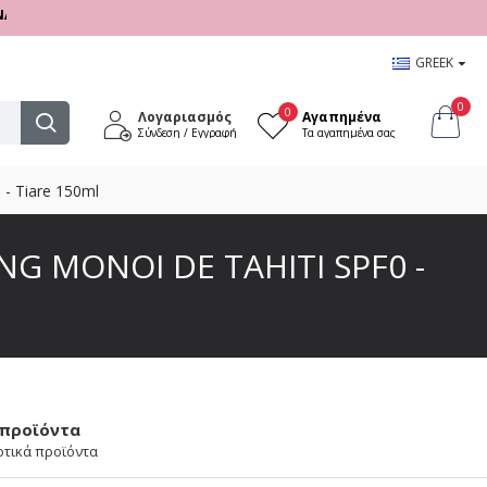
 17:00
GREEK
0
0
Λογαριασμός
Αγαπημένα
Σύνδεση / Εγγραφή
Τα αγαπημένα σας
 - Tiare 150ml
NG MONOI DE TAHITI SPF0 -
 προϊόντα
οτικά προϊόντα