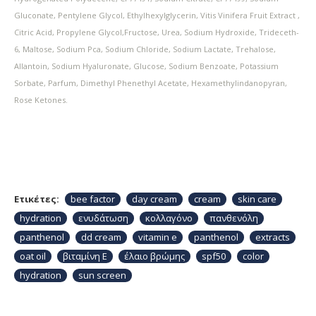
Gluconate, Pentylene Glycol, Ethylhexylglycerin, Vitis Vinifera Fruit Extract ,
Citric Acid, Propylene Glycol,Fructose, Urea, Sodium Hydroxide, Trideceth-
6, Maltose, Sodium Pca, Sodium Chloride, Sodium Lactate, Trehalose,
Allantoin, Sodium Hyaluronate, Glucose, Sodium Benzoate, Potassium
Sorbate, Parfum, Dimethyl Phenethyl Acetate, Hexamethylindanopyran,
Rose Ketones.
Ετικέτες:
bee factor
day cream
cream
skin care
hydration
ενυδάτωση
κολλαγόνο
πανθενόλη
panthenol
dd cream
vitamin e
panthenol
extracts
oat oil
βιταμίνη Ε
έλαιο βρώμης
spf50
color
hydration
sun screen