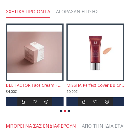
ΣΧΕΤΙΚΆ ΠΡΟΙΌΝΤΑ
ΑΓΌΡΑΣΑΝ ΕΠΊΣΗΣ
 Ακτινοβολία 50ml
BEE FACTOR Face Cream - AGELESS YOU™ Κρέμα Άμεσης Σύσφιξης & Μείωσης Ρυτίδων
MISSHA Perfect Cover BB Cream - No.21 Light Beige SPF42 PA+++ 20ml
34,00€
10,90€
1
ΜΠΟΡΕΊ ΝΑ ΣΑΣ ΕΝΔΙΑΦΈΡΟΥΝ
ΑΠΌ ΤΗΝ ΊΔΙΑ ΕΤΑΙΡΕ