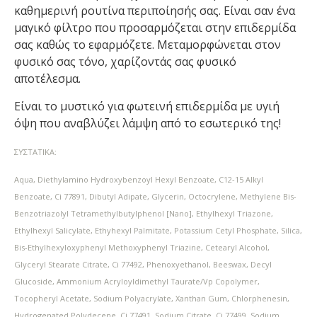
καθημερινή ρουτίνα περιποίησής σας. Είναι σαν ένα
μαγικό φίλτρο που προσαρμόζεται στην επιδερμίδα
σας καθώς το εφαρμόζετε. Μεταμορφώνεται στον
φυσικό σας τόνο, χαρίζοντάς σας φυσικό
αποτέλεσμα.
Είναι το μυστικό για φωτεινή επιδερμίδα με υγιή
όψη που αναβλύζει λάμψη από το εσωτερικό της!
ΣΥΣΤΑΤΙΚΑ:
Aqua, Diethylamino Hydroxybenzoyl Hexyl Benzoate, C12-15 Alkyl
Benzoate, Ci 77891, Dibutyl Adipate, Glycerin, Octocrylene, Methylene Bis-
Benzotriazolyl Tetramethylbutylphenol [Nano], Ethylhexyl Triazone,
Ethylhexyl Salicylate, Ethyhexyl Palmitate, Potassium Cetyl Phosphate, Silica,
Bis-Ethylhexyloxyphenyl Methoxyphenyl Triazine, Cetearyl Alcohol,
Glyceryl Stearate Citrate, Ci 77492, Phenoxyethanol, Beeswax, Decyl
Glucoside, Ammonium Acryloyldimethyl Taurate/Vp Copolymer,
Tocopheryl Acetate, Sodium Polyacrylate, Xanthan Gum, Chlorphenesin,
Hydrogenated Polydecene, Ci 77491, Sodium Citrate, Ci 77499, Sodium