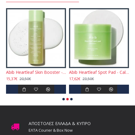
artleaf Pump- Calming Essence 50ml
Abib Heartleaf Skin Booster - Calming Toner 200ml
Abib Heartleaf Spot Pad - Calming Touch 80pcs
15,37€
17,62€
9
20,50€
23,50€
ΑΠΟΣΤΟΛΕΣ ΕΛΛΑΔΑ & ΚΥΠΡΟ
ΕΛΤΑ Courier & Box Now