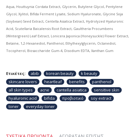
Aqua, Houttuynia Cordata Extract, Glycerin, Butylene Glycol, Pentylene
Glycol, Xylitol, Bifida Ferment Lysate, Sodium Hyaluronate, Glycine Soja
(Soybean) Seed Extract, Centella Asiatica Extract, Hydrolyzed Hyaluronic
Acid, Scutellaria Baicalensis Root Extract, Gaultheria Procumbens
(Wintergreen) Leaf Extract, Lonicera Japonica (Honeysuckle) Flower Extract,
Betaine, 1,2-Hexanediol, Panthenol, Ethylhexylglycerin, Octanediol,
Tocopherol, Biosaccharide Gum-4, Disodium EDTA, Xanthan Gum
Ετικέτες:
abib
korean beauty
k beauty
skincare lovers
heartleaf
benefits
panthenol
all skin types
acne
cantella asiatica
sensitive skin
hyaluronic acid
bifida
προβιοτικό
soy extract
toner
everyday toner
ΣΧΕΤΙΚΆ ΠΡΟΙΌΝΤΑ
ΑΓΌΡΑΣΑΝ ΕΠΊΣΗΣ