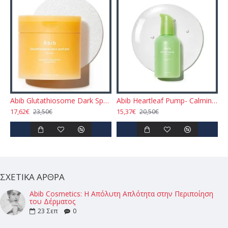
Abib Glutathiosome Dark Spot Pads - Vita Touch 60pcs
Abib Heartleaf Pump- Calming Essence 50ml
17,62€
15,37€
23,50€
20,50€
ΣΧΕΤΙΚΆ ΆΡΘΡΑ
Abib Cosmetics: Η Απόλυτη Απλότητα στην Περιποίηση
του Δέρματος
23
Σεπ
0