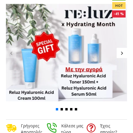
HOT
-41 %
Γρήγορες
Κάλεσε μας
Έχεις
Αποστολές
τώρα
απορίες?