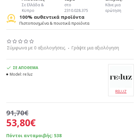
Σε Ελλάδα &
στο
Κάνε μια
Κϋπρο
2310.028.375
ερώτηση
100% αυθεντικά προϊόντα
Πιστοποιημένα & ποιοτικά προϊόντα
Σύμφωνα με 0 αξιολογήσεις.
-
Γράψτε μια αξιολόγηση
ΣΕ ΑΠΌΘΕΜΑ
Model:
re:luz
RELUZ
91,70€
53,80€
Πόντοι ανταμοιβής:
538