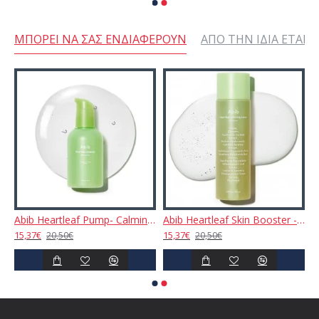
ΜΠΟΡΕΊ ΝΑ ΣΑΣ ΕΝΔΙΑΦΈΡΟΥΝ
ΑΠΌ ΤΗΝ ΊΔΙΑ ΕΤΑΙΡΕ
 Pads - Vita Touch 60pcs
Abib Heartleaf Pump- Calming Essence 50ml
Abib Heartleaf Skin Booster - Calming Toner 200ml
15,37€
15,37€
20,50€
20,50€