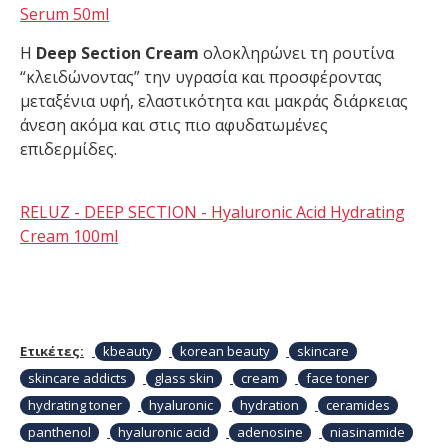
Serum 50ml
Η
Deep Section Cream
ολοκληρώνει τη ρουτίνα
“κλειδώνοντας” την υγρασία και προσφέροντας
μεταξένια υφή, ελαστικότητα και μακράς διάρκειας
άνεση ακόμα και στις πιο αφυδατωμένες
επιδερμίδες.
RELUZ - DEEP SECTION - Hyaluronic Acid Hydrating
Cream 100ml
Ετικέτες:
kbeauty
korean beauty
skincare
skincare addicts
glass skin
cream
face toner
hydrating toner
hyaluronic
hydration
ceramides
panthenol
hyaluronic acid
adenosine
niasinamide