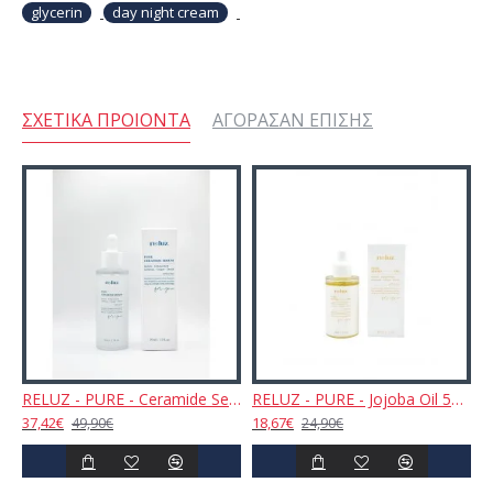
glycerin
day night cream
ΣΧΕΤΙΚΆ ΠΡΟΙΌΝΤΑ
ΑΓΌΡΑΣΑΝ ΕΠΊΣΗΣ
EP SECTION - Hyaluronic Acid Hydrating Toner 150ml
RELUZ - PURE - Ceramide Serum 50ml
RELUZ - PURE - Jojoba Oil 50ml
37,42€
18,67€
49,90€
24,90€