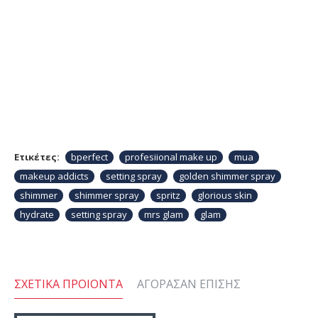
Ετικέτες:
bperfect
profesiional make up
mua
makeup addicts
setting spray
golden shimmer spray
shimmer
shimmer spray
spritz
glorious skin
hydrate
setting spray
mrs glam
glam
ΣΧΕΤΙΚΆ ΠΡΟΙΌΝΤΑ
ΑΓΌΡΑΣΑΝ ΕΠΊΣΗΣ