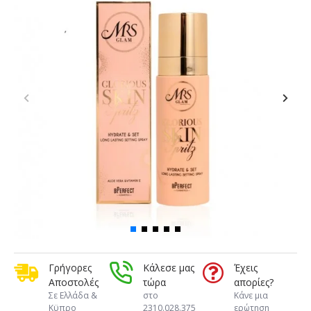
Γρήγορες
Κάλεσε μας
Έχεις
Αποστολές
τώρα
απορίες?
Σε Ελλάδα &
στο
Κάνε μια
Κϋπρο
2310.028.375
ερώτηση