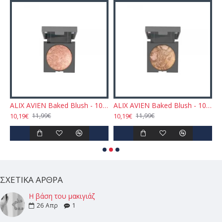
EN Baked Blush - 102 Dirty Rose 11gr
ALIX AVIEN Baked Blush - 103 Sparkling Cinnamon 11gr
ALIX AVIEN Baked Blush - 104 Dazzling Chocolate 11gr
10,19€
10,19€
1
11,99€
11,99€
ΣΧΕΤΙΚΆ ΆΡΘΡΑ
Η βάση του μακιγιάζ
26
Απρ
1