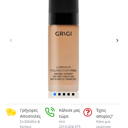
Γρήγορες
Κάλεσε μας
Έχεις
Αποστολές
τώρα
απορίες?
Σε Ελλάδα &
στο
Κάνε μια
Κϋπρο
2310.028.375
ερώτηση