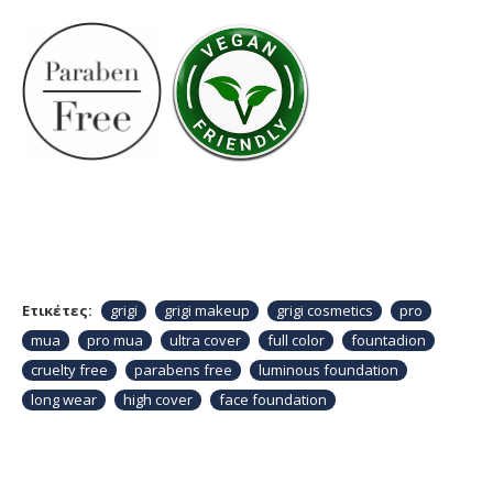
Ετικέτες:
grigi
grigi makeup
grigi cosmetics
pro
mua
pro mua
ultra cover
full color
fountadion
cruelty free
parabens free
luminous foundation
long wear
high cover
face foundation