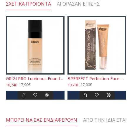
ΣΧΕΤΙΚΆ ΠΡΟΙΌΝΤΑ
ΑΓΌΡΑΣΑΝ ΕΠΊΣΗΣ
GRIGI PRO Luminous Foundation - Ivory N.26 30gr
BPERFECT Perfection Face Primer Illuminating - Rose Glow 35ml
10,74€
10,20€
17,90€
17,00€
ΜΠΟΡΕΊ ΝΑ ΣΑΣ ΕΝΔΙΑΦΈΡΟΥΝ
ΑΠΌ ΤΗΝ ΊΔΙΑ ΕΤΑΙΡΕ