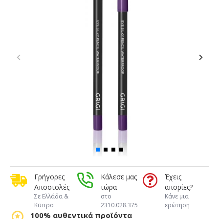
Γρήγορες
Κάλεσε μας
Έχεις
Αποστολές
τώρα
απορίες?
Σε Ελλάδα &
στο
Κάνε μια
Κϋπρο
2310.028.375
ερώτηση
100% αυθεντικά προϊόντα