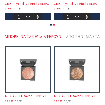
f - White N.3
GRIGI Eye Silky Pencil Waterproof - Blue N.10
GRIGI Eye Silky Pencil Waterproof - Tifany Green N.18
1,98€
1,98€
3,30€
3,30€
ΜΠΟΡΕΊ ΝΑ ΣΑΣ ΕΝΔΙΑΦΈΡΟΥΝ
ΑΠΌ ΤΗΝ ΊΔΙΑ ΕΤΑΙΡΕ
EN Baked Blush - 102 Dirty Rose 11gr
ALIX AVIEN Baked Blush - 103 Sparkling Cinnamon 11gr
ALIX AVIEN Baked Blush - 104 Dazzling Chocolate 11gr
10,19€
10,19€
1
11,99€
11,99€