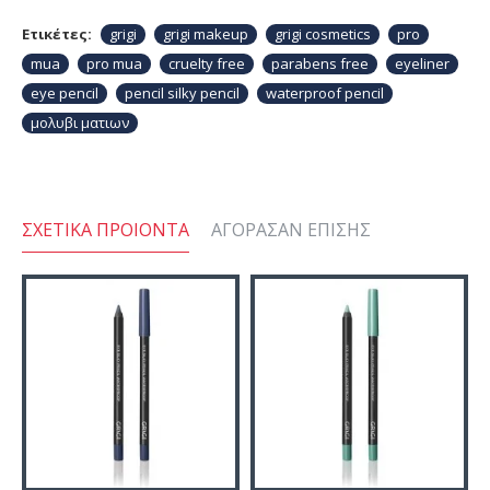
Ετικέτες:
grigi
grigi makeup
grigi cosmetics
pro
mua
pro mua
cruelty free
parabens free
eyeliner
eye pencil
pencil silky pencil
waterproof pencil
μολυβι ματιων
ΣΧΕΤΙΚΆ ΠΡΟΙΌΝΤΑ
ΑΓΌΡΑΣΑΝ ΕΠΊΣΗΣ