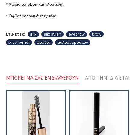
* Χωρίς paraben και γλουτένη.
* Οφθαλμολογικά ελεγμένο.
Ετικέτες:
alix
alix avien
eyebrow
brow
brow pencil
φρυδια
μολυβι φρυδιων
ΜΠΟΡΕΊ ΝΑ ΣΑΣ ΕΝΔΙΑΦΈΡΟΥΝ
ΑΠΌ ΤΗΝ ΊΔΙΑ ΕΤΑΙΡΕ