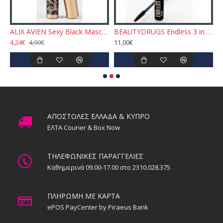
actable Eyebrow Pencil N.02 - Light Brown
ALIX AVIEN Sexy Black Mascara 10ml
BEAUTYDRUGS Endless 3 in 1 Mascara - Black
4,24€
11,00€
1
4,99€
ΑΠΟΣΤΟΛΕΣ ΕΛΛΑΔΑ & ΚΥΠΡΟ
ΕΛΤΑ Courier & Box Now
ΤΗΛΕΦΩΝΙΚΕΣ ΠΑΡΑΓΓΕΛΙΕΣ
Καθημερινά 09.00-17.00 στο 2310.028.375
ΠΛΗΡΩΜΗ ΜΕ ΚΑΡΤΑ
ePOS PayCenter by Piraeus Bank