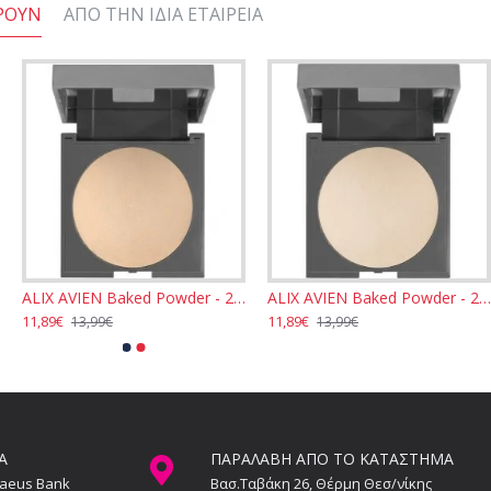
ΡΟΥΝ
ΑΠΌ ΤΗΝ ΊΔΙΑ ΕΤΑΙΡΕΊΑ
ALIX AVIEN Baked Powder - 201 Nude Ivory 11gr
ALIX AVIEN Baked Powder - 251 Pure Sand 11gr
11,89€
11,89€
13,99€
13,99€
Α
ΠΑΡΑΛΑΒΗ ΑΠΟ ΤΟ ΚΑΤΑΣΤΗΜΑ
raeus Bank
Βασ.Ταβάκη 26, Θέρμη Θεσ/νίκης