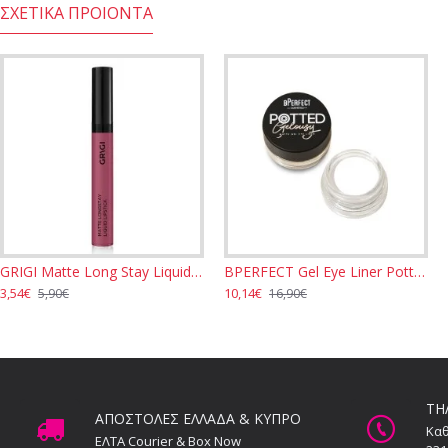
ΣΧΕΤΙΚΆ ΠΡΟΙΌΝΤΑ
GRIGI Matte Long Stay Liquid Lipstick - Bordeaux N.7
ALIX AVIEN 3 in 1 Black Mascara 10ml
BPERFECT Gel Eye Liner Potted Gelousy - Woke 6gr
ALIX AVIEN Baked Blush - 102 Dirty Rose 11gr
3,54€
9,35€
10,14€
10,19€
5,90€
10,99€
16,90€
11,99€
ΤΗ
ΑΠΟΣΤΟΛΕΣ ΕΛΛΑΔΑ & ΚΥΠΡΟ
Καθ
ΕΛΤΑ Courier & Box Now