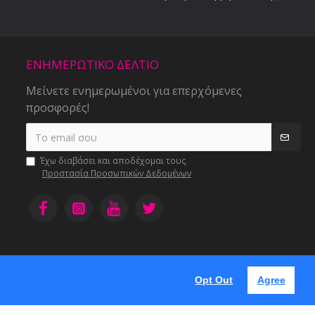
ΕΝΗΜΕΡΩΤΙΚΌ ΔΕΛΤΊΟ
Μείνετε ενημερωμένοι για επερχόμενες
προσφορές!
Έχω διαβάσει και αποδέχομαι τους
Προστασία Προσωπικών Δεδομένων
Opt Out
Agree