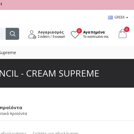
- 17:00
GREEK
0
0
Λογαριασμός
Αγαπημένα
Σύνδεση / Εγγραφή
Τα αγαπημένα σας
 Supreme
NCIL - CREAM SUPREME
 προϊόντα
οτικά προϊόντα
αξιολογήσεις.
-
Γράψτε μια αξιολόγηση