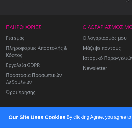
231
ΠΛΗΡΟΦΟΡΙΕΣ
Ο ΛΟΓΑΡΙΑΣΜΟΣ Μ
Για εμάς
Ο λογαριασμός μου
Πληροφορίες Αποστολής &
Μάζεψε πόντους
Κόστος
Ιστορικό Παραγγελιώ
Εργαλεία GDPR
Newsletter
Προστασία Προσωπικών
Δεδομένων
Όροι Χρήσης
Copyright © 2021, bellashop.gr , All Rights Reserved
Our Site Uses Cookies
By clicking Agree, you agree to