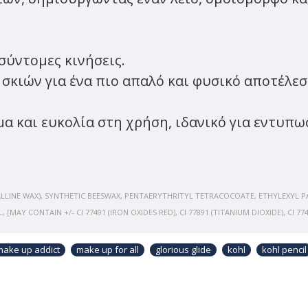
σύντομες κινήσεις.
ο σκιών για ένα πιο απαλό και φυσικό αποτέλεσ
α και ευκολία στη χρήση, ιδανικό για εντυπω
ALLINE WAX), SYNTHETIC BEESWAX, PENTAERYTHRITYL TETRACOCOATE, ETHYLEXYL 
Y CONTAIN +/- CI 77491 (IRON OXIDES RED), CI 77891 (TITANIUM DIOXIDE), CI 7749
make up addict
make up for all
glorious glide
kohl
kohl pencil