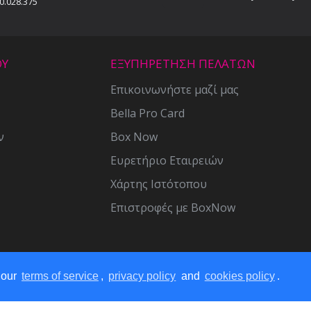
0.028.375
ΟΥ
ΕΞΥΠΗΡΕΤΗΣΗ ΠΕΛΑΤΩΝ
Επικοινωνήστε μαζί μας
Bella Pro Card
ν
Box Now
Ευρετήριο Εταιρειών
Χάρτης Ιστότοπου
Επιστροφές με BoxNow
 our
terms of service
,
privacy policy
and
cookies policy
.