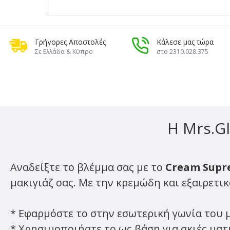
Γρήγορες Αποστολές
Κάλεσε μας τώρα
Σε Ελλάδα & Κϋπρο
στο 2310.028.375
Η Mrs.Gl
Αναδείξτε το βλέμμα σας με το
Cream Sup
μακιγιάζ σας.
Με την κρεμώδη και εξαιρετικ
* Εφαρμόστε το στην εσωτερική γωνία του μ
* Χρησιμοποιήστε το ως βάση για σκιές ματ