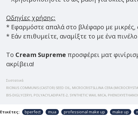
Οδηγίες χρήσης:
* Εφαρμόστε απαλά στο βλέφαρο με μικρές, 
* Εάν επιθυμείτε, αναμίξτε το με ένα πινέλ
Το
Cream Supreme
προσφέρει ματ φινίρισμ
ακρίβεια!
Συστατικά
RICINUS COMMUNIS (CASTOR) SEED OIL, MICROCRISTSLLINA CERA (MICROCRYST
BIS-DIGLYCERYL POLYACYLADIPATE-2, SYNTHETIC WAX, MICA, PHENOXYETHANOL, [MA
Ετικέτες:
bperfect
mua
professional make up
make up