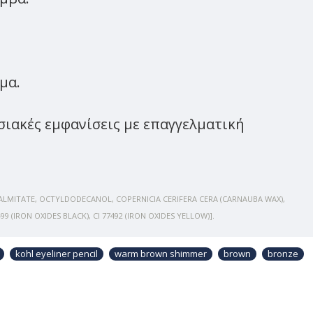
μα.
σιακές εμφανίσεις με επαγγελματική
PALMITATE, OCTYLDODECANOL, COPERNICIA CERIFERA CERA (CARNAUBA WAX),
9 (IRON OXIDES BLACK), CI 77492 (IRON OXIDES YELLOW)].
kohl eyeliner pencil
warm brown shimmer
brown
bronze