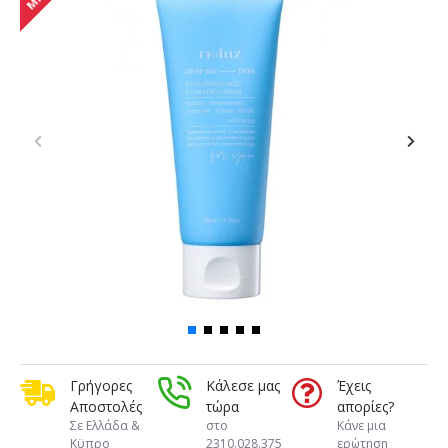
Γρήγορες
Κάλεσε μας
Έχεις
Αποστολές
τώρα
απορίες?
Σε Ελλάδα &
στο
Κάνε μια
Κϋπρο
2310.028.375
ερώτηση