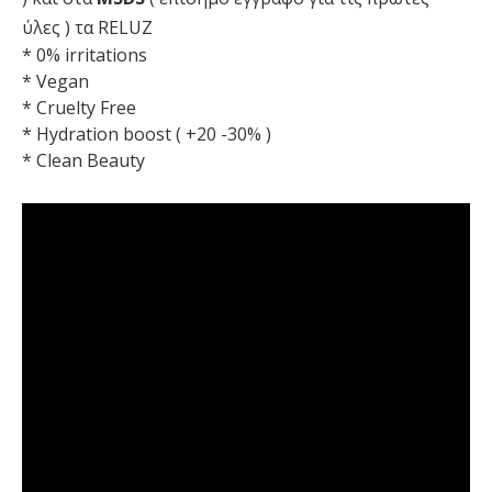
ύλες ) τα RELUZ
* 0% irritations
* Vegan
* Cruelty Free
* Hydration boost ( +20 -30% )
* Clean Beauty