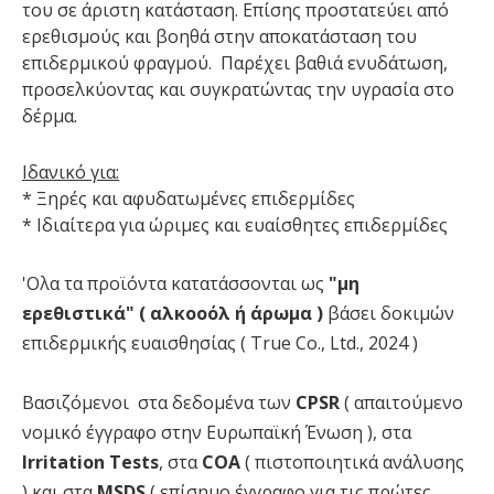
του σε άριστη κατάσταση. Επίσης προστατεύει από
ερεθισμούς και βοηθά στην αποκατάσταση του
επιδερμικού φραγμού. Παρέχει βαθιά ενυδάτωση,
προσελκύοντας και συγκρατώντας την υγρασία στο
δέρμα.
Ιδανικό για:
* Ξηρές και αφυδατωμένες επιδερμίδες
* Ιδιαίτερα για ώριμες και ευαίσθητες επιδερμίδες
'Ολα τα προϊόντα κατατάσσονται ως
"μη
ερεθιστικά" ( αλκοοόλ ή άρωμα )
βάσει δοκιμών
επιδερμικής ευαισθησίας ( True Co., Ltd., 2024 )
Βασιζόμενοι στα δεδομένα των
CPSR
( απαιτούμενο
νομικό έγγραφο στην Ευρωπαϊκή Ένωση ), στα
Irritation Tests
, στα
COA
( πιστοποιητικά ανάλυσης
) και στα
MSDS
( επίσημο έγγραφο για τις πρώτες