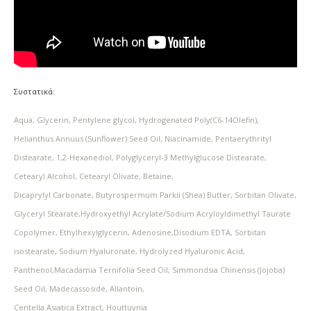
Συστατικά:
Aqua, Glycerin, Pentylene glycol, Hydrogenated Poly(C6-14Olefin),
Helianthus Annuus (Sunflower) Seed Oil, Niacinamide, Pentaerythrityl
Distearate, 1,2-Hexanediol, Polyglyceryl-3 Methylglucose Distearate,
Cetearyl Alcohol, Cetearyl Olivate, Betaine,
Dicaprylyl Carbonate, Butyrospermum Parkii (Shea) Butter, Sorbitan Olivate,
Glyceryl Stearate,Hydroxyethyl Acrylate/Sodium Acryloyldimethyl Taurate
Copolymer, Ethylhexylglycerin, Adenosine,Disodium EDTA, Sorbitan
isostearate, Sodium Hyaluronate, Hydrolyzed Hyaluronic Acid,
Panthenol,
Macadamia Ternifolia Seed Oil, Simmondsia Chinensis (Jojoba)
Seed Oil, Madecassoside, Allantoin,
Centella Asiatica Extract, Houttuynia