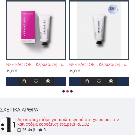
 Jello Skin Massage Cream for Face and Body 200ml
BEE FACTOR - Κεραλοιφή Για Ακμή & Σπυράκια – 30ml
BEE FACTOR - Κεραλοιφή Για Πανάδες & Δυσχρωμίες 30ml
19,80€
19,80€
3
ΣΧΕΤΙΚΆ ΆΡΘΡΑ
Ας υποδεχτούμε για πρώτη φορά στη χώρα μας την
καινοτόμα κορεάτικη εταιρεία RELUZ
25
Φεβ
3