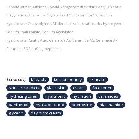
Cord
ataExtract,ButyleneGlycol,HydrogenatedLecithin,Caprylic/Capric
Triglyceride, Adansonia Digitata Seed Oil, Ceramide NP, Sodium
Hyaluronate
Crosspolymer, Madecassic Acid, Asiaticoside, Hydrolyzed
Sodium Hyaluronate, Sodium Acetylated
Hyaluronate, Asiatic Acid, Ceramide AS, Ceramide NS, Ceramide AP,
Ceramide EOP, shOligopeptide-1
Ετικέτες:
kbeauty
korean beauty
skincare
skincare addicts
glass skin
cream
face toner
hydrating toner
hyaluronic
hydration
ceramides
panthenol
hyaluronic acid
adenosine
niasinamide
glycerin
day night cream