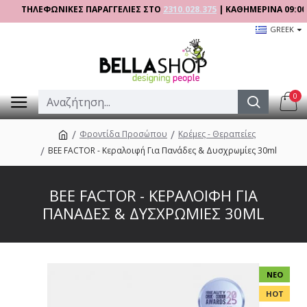
ΤΗΛΕΦΩΝΙΚΕΣ ΠΑΡΑΓΓΕΛΙΕΣ ΣΤΟ
2310.028.375
| ΚΑΘΗΜΕΡΙΝΑ 09:00 - 17:
GREEK
0
Φροντίδα Προσώπου
Κρέμες - Θεραπείες
BEE FACTOR - Κεραλοιφή Για Πανάδες & Δυσχρωμίες 30ml
BEE FACTOR - ΚΕΡΑΛΟΙΦΉ ΓΙΑ
ΠΑΝΆΔΕΣ & ΔΥΣΧΡΩΜΊΕΣ 30ML
ΝΈΟ
HOT