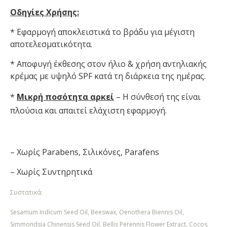
Οδηγίες Χρήσης:
* Εφαρμογή αποκλειστικά το βράδυ για μέγιστη
αποτελεσματικότητα.
* Αποφυγή έκθεσης στον ήλιο & χρήση αντηλιακής
κρέμας με υψηλό SPF κατά τη διάρκεια της ημέρας.
*
Μικρή ποσότητα αρκεί
– Η σύνθεσή της είναι
πλούσια και απαιτεί ελάχιστη εφαρμογή.
– Χωρίς Parabens, Σιλικόνες, Parafens
– Χωρίς Συντηρητικά
Συστατικά:
Sesamum Indicum Seed Oil, Beeswax, Oenothera Biennis Oil,
Simmondsia Chinensis Seed Oil, Bellis Perennis Flower Extract, Cocos