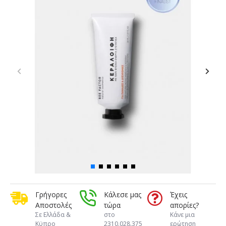
Γρήγορες
Κάλεσε μας
Έχεις
Αποστολές
τώρα
απορίες?
Σε Ελλάδα &
στο
Κάνε μια
Κϋπρο
2310.028.375
ερώτηση