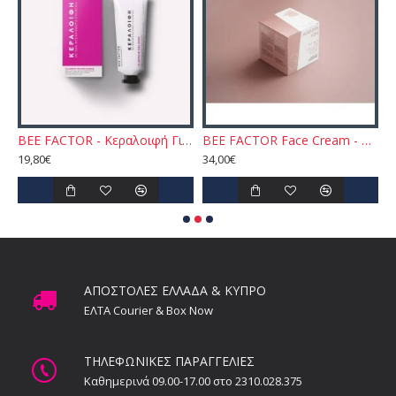
 Jello Skin Massage Cream for Face and Body 200ml
BEE FACTOR - Κεραλοιφή Για Ακμή & Σπυράκια – 30ml
BEE FACTOR Face Cream - AGELESS YOU™ Κρέμα Άμεσης Σύσφιξης & Μείωσης Ρυτίδων
19,80€
34,00€
2
ΑΠΟΣΤΟΛΕΣ ΕΛΛΑΔΑ & ΚΥΠΡΟ
ΕΛΤΑ Courier & Box Now
ΤΗΛΕΦΩΝΙΚΕΣ ΠΑΡΑΓΓΕΛΙΕΣ
Καθημερινά 09.00-17.00 στο 2310.028.375