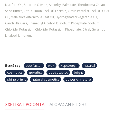
Nucifera Oil, Sorbitan Olivate, Ascorbyl Palmitate, Theobroma Cacao
Seed Butter, Citrus Limon Peel Oil, Lecithin, Citrus Paradisi Peel Oil, Olus
Oil, Melaleuca Alternifolia Leaf Oil, Hydrogenated Vegetable Oil,
Candelilla Cera, Phenethyl Alcohol, Disodium Phosphate, Sodium
Chloride, Potassium Chloride, Potassium Phosphate, Citral, Geraniol,
Linalool, Limonene
Ετικέτες:
bee factor
wax
κεραλοιφη
natural
cosmetics
παναδες
δυσχρωμίες
bright
shine bright
natural cosmetics
power of nature
ΣΧΕΤΙΚΆ ΠΡΟΙΌΝΤΑ
ΑΓΌΡΑΣΑΝ ΕΠΊΣΗΣ