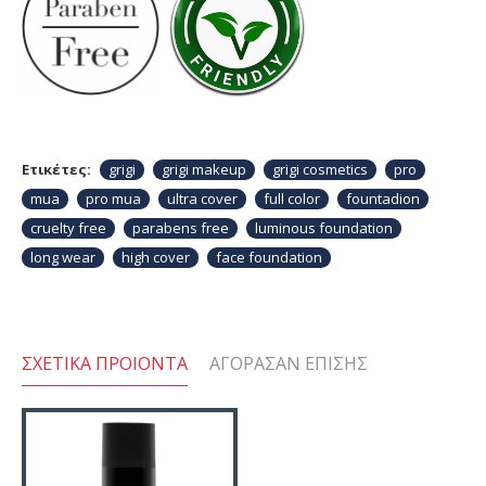
Ετικέτες:
grigi
grigi makeup
grigi cosmetics
pro
mua
pro mua
ultra cover
full color
fountadion
cruelty free
parabens free
luminous foundation
long wear
high cover
face foundation
ΣΧΕΤΙΚΆ ΠΡΟΙΌΝΤΑ
ΑΓΌΡΑΣΑΝ ΕΠΊΣΗΣ