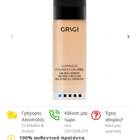
Γρήγορες
Κάλεσε μας
Έχεις
Αποστολές
τώρα
απορίες?
Σε Ελλάδα &
στο
Κάνε μια
Κϋπρο
2310.028.375
ερώτηση
100% αυθεντικά προϊόντα