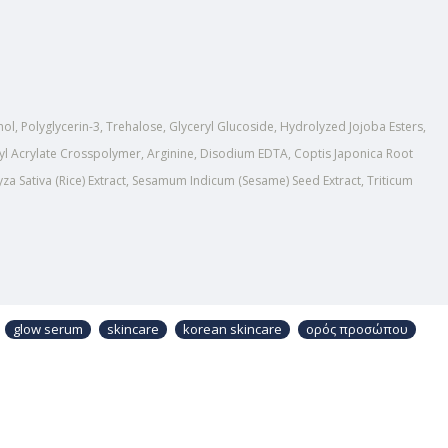
ol, Polyglycerin-3, Trehalose, Glyceryl Glucoside, Hydrolyzed Jojoba Esters,
kyl Acrylate Crosspolymer, Arginine, Disodium EDTA, Coptis Japonica Root
yza Sativa (Rice) Extract, Sesamum Indicum (Sesame) Seed Extract, Triticum
glow serum
skincare
korean skincare
ορός προσώπου