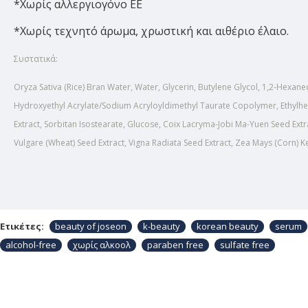
*Χωρίς αλλεργιογόνο ΕΕ
*Χωρίς τεχνητό άρωμα, χρωστική και αιθέριο έλαιο.
Συστατικά:
Oryza Sativa (Rice) Bran Water, Water, Glycerin, Butylene Glycol, 1,2-Hexan
Hydroxyethyl Acrylate/Sodium Acryloyldimethyl Taurate Copolymer, Ethylhex
Extract, Sorbitan Isostearate, Glucose, Coix Lacryma-Jobi Ma-Yuen Seed Extra
Vulgare (Wheat) Seed Extract, Vigna Radiata Seed Extract, Zea Mays (Corn) Ke
Ετικέτες:
beauty of joseon
k-beauty
korean beauty
serum
alcohol-free
χωρίς αλκοολ
paraben free
sulfate free