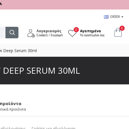
17:00
GREEK
0
0
Λογαριασμός
Αγαπημένα
Σύνδεση / Εγγραφή
Τα αγαπημένα σας
ow Deep Serum 30ml
W DEEP SERUM 30ML
 προϊόντα
οτικά προϊόντα
αξιολογήσεις.
-
Γράψτε μια αξιολόγηση