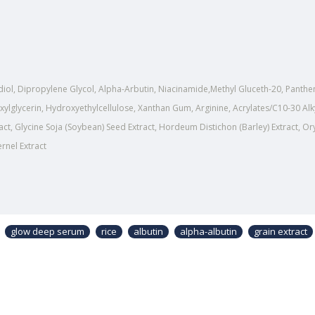
ediol, Dipropylene Glycol, Alpha-Arbutin, Niacinamide,Methyl Gluceth-20, Panthen
ylglycerin, Hydroxyethylcellulose, Xanthan Gum, Arginine, Acrylates/C10-30 Al
ct, Glycine Soja (Soybean) Seed Extract, Hordeum Distichon (Barley) Extract, Or
rnel Extract
glow deep serum
rice
albutin
alpha-albutin
grain extract