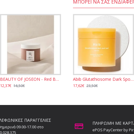
ΜΠΟΡΕΊ ΝΑ ΣΑΣ ΕΝΔΙΑΦΈ
BEAUTY OF JOSEON - Red Bean Refreshing Pore Mask 140ml
Abib Glutathiosome Dark Spot Pads - Vita Touch 60pcs
12,37€
17,62€
16,50€
23,50€
ΛΕΦΩΝΙΚΕΣ ΠΑΡΑΓΓΕΛΙΕΣ
ΠΛΗΡΩΜΗ ΜΕ ΚΑΡΤ
ημερινά 09.00-17.00 στο
ePOS PayCenter by Pi
0.028.375