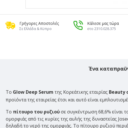
Γρήγορες Αποστολές
Κάλεσε μας τώρα
Σε Ελλάδα & Κϋπρο
στο 2310.028.375
Ένα καταπραϋν
Tο
Glow Deep Serum
της Κορεάτικης εταιρίας
Beauty 
προϊόντα της εταιρείας έτσι και αυτό είναι εμπλουτισμ
Tο
πίτουρο του ρυζιού
σε συγκέντρωση 68,6%
είναι τ
ομορφιάς από τις κυρίες της αυλής της δυναστείας Jos
δηλαδή το νερό της ομορφιάς. Το πίτουρο ρυζιού περιέ