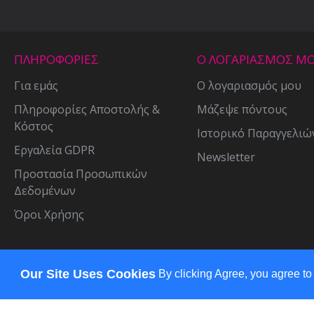
ΠΛΗΡΟΦΟΡΙΕΣ
Ο ΛΟΓΑΡΙΑΣΜΟΣ Μ
Για εμάς
Ο λογαριασμός μου
Πληροφορίες Αποστολής &
Μάζεψε πόντους
Κόστος
Ιστορικό Παραγγελιώ
Εργαλεία GDPR
Newsletter
Προστασία Προσωπικών
Δεδομένων
Όροι Χρήσης
Copyright © 2021, bellashop.gr , All Rights Reserved
Our Site Uses Cookies
By clicking Agree, you agree to