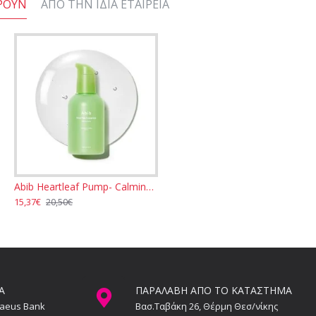
ΡΟΥΝ
ΑΠΌ ΤΗΝ ΊΔΙΑ ΕΤΑΙΡΕΊΑ
Abib Heartleaf Pump- Calming Essence 50ml
15,37€
20,50€
Α
ΠΑΡΑΛΑΒΗ ΑΠΟ ΤΟ ΚΑΤΑΣΤΗΜΑ
raeus Bank
Βασ.Ταβάκη 26, Θέρμη Θεσ/νίκης