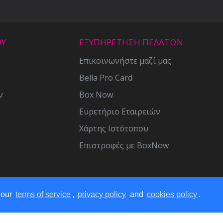
ΟΥ
ΕΞΥΠΗΡΕΤΗΣΗ ΠΕΛΑΤΩΝ
Επικοινωνήστε μαζί μας
Bella Pro Card
ν
Box Now
Ευρετήριο Εταιρειών
Χάρτης Ιστότοπου
Επιστροφές με BoxNow
 our
terms of service
,
privacy policy
and
cookies policy
.