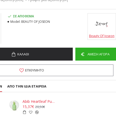
ΣΕ ΑΠΌΘΕΜΑ
Model:
BEAUTY OF JOSEON
Beauty Of Joseon
ΚΑΛΆΘΙ
ΆΜΕΣΗ ΑΓΟΡΆ
ΕΠΙΘΥΜΗΤΌ
Ν
ΑΠΌ ΤΗΝ ΊΔΙΑ ΕΤΑΙΡΕΊΑ
cs
Abib Heartleaf Pump- Calming Essence 50ml
15,37€
20,50€