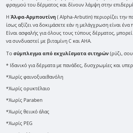
φραγμού του δέρματος και δίνουν λάμψη στην επιδερμί
Η
Άλφα-Αρμπουτίνη
( Alpha-Arbutin) περιορίζει την 
ίσως αξίζει να δοκιμάσετε εάν η μελάγχρωση είναι ένα 
Είναι ασφαλής για όλους τους τύπους δέρματος, μπορεί
να συνδυαστεί με βιταμίνη C και AHA.
To
σύμπλεγμα από εκχυλ΄ίσματα σιτηρών
(ρύζι, σο
* Ιδανικό για δέρματα με πανάδες, δυσχρωμίες και υπε
*Χωρίς φαινοξυαιθανόλη
*Χωρίς ορυκτέλαιο
*Χωρίς Paraben
*Χωρίς θειικό άλας
*Χωρίς PEG