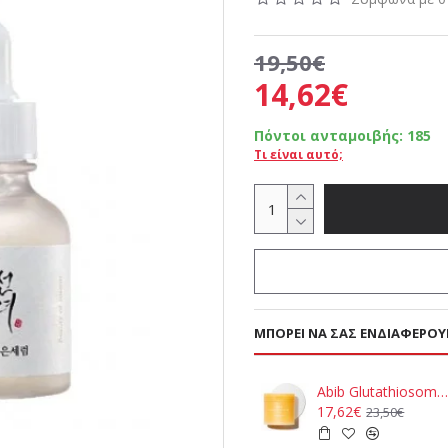
19,50€
14,62€
Πόντοι ανταμοιβής:
185
Τι είναι αυτό;
ΜΠΟΡΕΊ ΝΑ ΣΑΣ ΕΝΔΙΑΦΈΡΟΥ
Abib Glutathiosome Dark Spot Pads - Vita Touch 60p
17,62€
23,50€