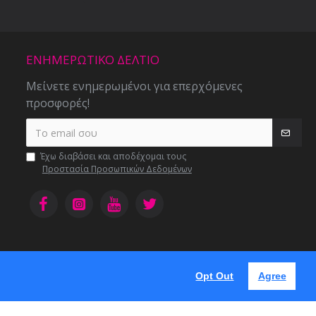
ΕΝΗΜΕΡΩΤΙΚΌ ΔΕΛΤΊΟ
Μείνετε ενημερωμένοι για επερχόμενες
προσφορές!
Έχω διαβάσει και αποδέχομαι τους
Προστασία Προσωπικών Δεδομένων
Opt Out
Agree