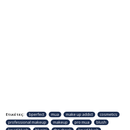
Ετικέτες:
bperfect
mua
make up addict
cosmetics
professional makeup
makeup
pro mua
blush