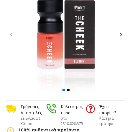
Γρήγορες
Κάλεσε μας
Έχεις
Αποστολές
τώρα
απορίες?
Σε Ελλάδα &
στο
Κάνε μια
Κϋπρο
2310.028.375
ερώτηση
100% αυθεντικά προϊόντα