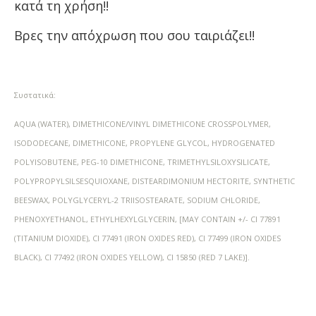
κατά τη χρήση!!
Βρες την απόχρωση που σου ταιριάζει!!
Συστατικά:
AQUA (WATER), DIMETHICONE/VINYL DIMETHICONE CROSSPOLYMER,
ISODODECANE, DIMETHICONE, PROPYLENE GLYCOL, HYDROGENATED
POLYISOBUTENE, PEG-10 DIMETHICONE, TRIMETHYLSILOXYSILICATE,
POLYPROPYLSILSESQUIOXANE, DISTEARDIMONIUM HECTORITE, SYNTHETIC
BEESWAX, POLYGLYCERYL-2 TRIISOSTEARATE, SODIUM CHLORIDE,
PHENOXYETHANOL, ETHYLHEXYLGLYCERIN, [MAY CONTAIN +/- CI 77891
(TITANIUM DIOXIDE), CI 77491 (IRON OXIDES RED), CI 77499 (IRON OXIDES
BLACK), CI 77492 (IRON OXIDES YELLOW), CI 15850 (RED 7 LAKE)].