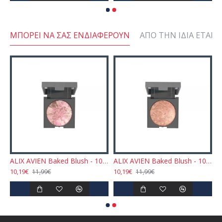
ΜΠΟΡΕΊ ΝΑ ΣΑΣ ΕΝΔΙΑΦΈΡΟΥΝ
ΑΠΌ ΤΗΝ ΊΔΙΑ ΕΤΑΙΡΕ
lack Mascara 10ml
ALIX AVIEN Baked Blush - 102 Dirty Rose 11gr
ALIX AVIEN Baked Blush - 103 Sparkling Cinnamon 11gr
10,19€
10,19€
11,99€
11,99€