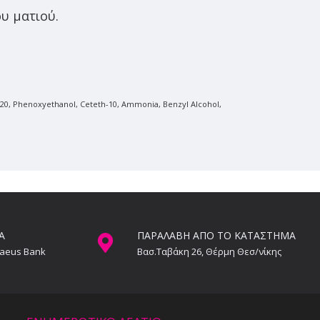
υ ματιού.
e 20, Phenoxyethanol, Ceteth-10, Ammonia, Benzyl Alcohol,
Α
ΠΑΡΑΛΑΒΗ ΑΠΟ ΤΟ ΚΑΤΑΣΤΗΜΑ
raeus Bank
Βασ.Ταβάκη 26, Θέρμη Θεσ/νίκης