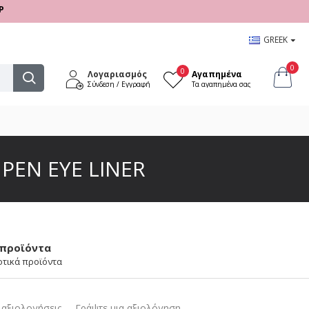
:00 - 17:00
GREEK
0
0
Λογαριασμός
Αγαπημένα
Σύνδεση / Εγγραφή
Τα αγαπημένα σας
PEN EYE LINER
 προϊόντα
οτικά προϊόντα
αξιολογήσεις.
-
Γράψτε μια αξιολόγηση