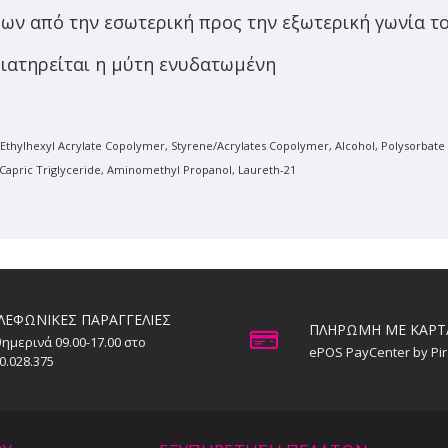
ων από την εσωτερική προς την εξωτερική γωνία το
 διατηρείται η μύτη ενυδατωμένη
es/Ethylhexyl Acrylate Copolymer, Styrene/Acrylates Copolymer, Alcohol, Polysorbat
Capric Triglyceride, Aminomethyl Propanol, Laureth-21
ΛΕΦΩΝΙΚΕΣ ΠΑΡΑΓΓΕΛΙΕΣ
ΠΛΗΡΩΜΗ ΜΕ ΚΑΡΤ
ημερινά 09.00-17.00 στο
ePOS PayCenter by Pi
0.028.375