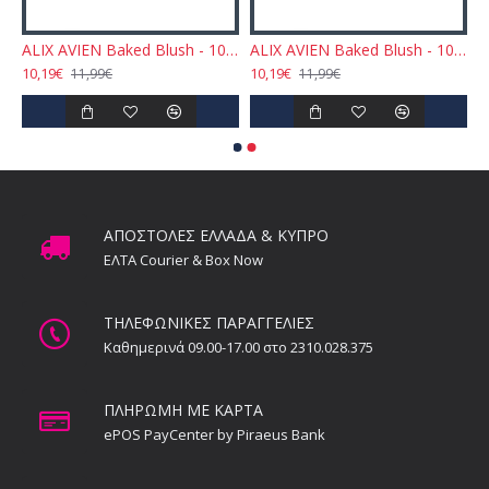
EN Baked Blush - 102 Dirty Rose 11gr
ALIX AVIEN Baked Blush - 103 Sparkling Cinnamon 11gr
ALIX AVIEN Baked Blush - 104 Dazzling Chocolate 11gr
10,19€
10,19€
11,99€
11,99€
ΑΠΟΣΤΟΛΕΣ ΕΛΛΑΔΑ & ΚΥΠΡΟ
ΕΛΤΑ Courier & Box Now
ΤΗΛΕΦΩΝΙΚΕΣ ΠΑΡΑΓΓΕΛΙΕΣ
Καθημερινά 09.00-17.00 στο 2310.028.375
ΠΛΗΡΩΜΗ ΜΕ ΚΑΡΤΑ
ePOS PayCenter by Piraeus Bank