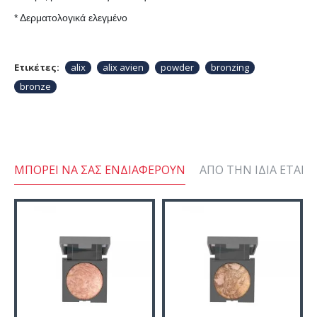
* Δερματολογικά ελεγμένο
Ετικέτες:
alix
alix avien
powder
bronzing
bronze
ΜΠΟΡΕΊ ΝΑ ΣΑΣ ΕΝΔΙΑΦΈΡΟΥΝ
ΑΠΌ ΤΗΝ ΊΔΙΑ ΕΤΑΙΡΕ