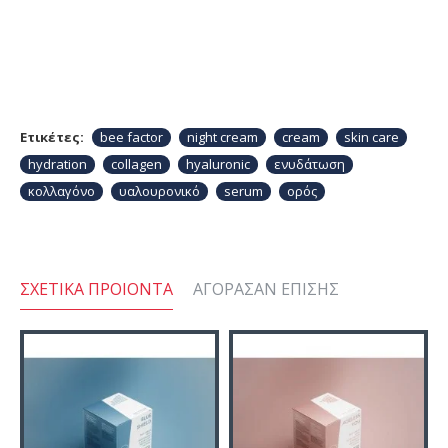
Ετικέτες:
bee factor
night cream
cream
skin care
hydration
collagen
hyaluronic
ενυδάτωση
κολλαγόνο
υαλουρονικό
serum
ορός
ΣΧΕΤΙΚΆ ΠΡΟΙΌΝΤΑ
ΑΓΌΡΑΣΑΝ ΕΠΊΣΗΣ