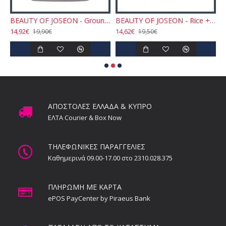
g Essence Water 150ml
BEAUTY OF JOSEON - Ground Rice & Honey Glow Mask 150ml
BEAUTY OF JOSEON - Rice + Alpha-Arbutin Glow Deep Serum 30ml
14,92€
14,62€
2
19,90€
19,50€
ΑΠΟΣΤΟΛΕΣ ΕΛΛΑΔΑ & ΚΥΠΡΟ
ΕΛΤΑ Courier & Box Now
ΤΗΛΕΦΩΝΙΚΕΣ ΠΑΡΑΓΓΕΛΙΕΣ
Καθημερινά 09.00-17.00 στο 2310.028.375
ΠΛΗΡΩΜΗ ΜΕ ΚΑΡΤΑ
ePOS PayCenter by Piraeus Bank