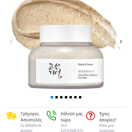
Γρήγορες
Κάλεσε μας
Έχεις
Αποστολές
τώρα
απορίες?
Σε Ελλάδα &
στο
Κάνε μια
Κϋπρο
2310.028.375
ερώτηση