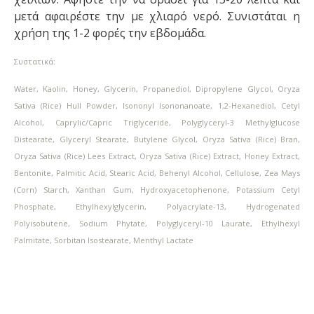
μετά αφαιρέστε την με χλιαρό νερό.
Συνιστάται η
χρήση της 1-2 φορές την εβδομάδα.
Συστατικά:
Water, Kaolin, Honey, Glycerin, Propanediol, Dipropylene Glycol, Oryza
Sativa (Rice) Hull Powder, Isononyl Isononanoate, 1,2-Hexanediol, Cetyl
Alcohol, Caprylic/Capric Triglyceride, Polyglyceryl-3 Methylglucose
Distearate, Glyceryl Stearate, Butylene Glycol, Oryza Sativa (Rice) Bran,
Oryza Sativa (Rice) Lees Extract, Oryza Sativa (Rice) Extract, Honey Extract,
Bentonite, Palmitic Acid, Stearic Acid, Behenyl Alcohol, Cellulose, Zea Mays
(Corn) Starch, Xanthan Gum, Hydroxyacetophenone, Potassium Cetyl
Phosphate, Ethylhexylglycerin, Polyacrylate-13, Hydrogenated
Polyisobutene, Sodium Phytate, Polyglyceryl-10 Laurate, Ethylhexyl
Palmitate, Sorbitan Isostearate, Menthyl Lactate