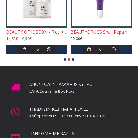
g Essence Water 150ml
BEAUTY OF JOSEON - Rice + Alpha-Arbutin Glow Deep Serum 30ml
BEAUTYDRUGS Snail Repairing Cream Eye Cream 30ml
14,62€
22,00€
1
19,50€
ΑΠΟΣΤΟΛΕΣ ΕΛΛΑΔΑ & ΚΥΠΡΟ
ΕΛΤΑ Courier & Box Now
ΤΗΛΕΦΩΝΙΚΕΣ ΠΑΡΑΓΓΕΛΙΕΣ
Καθημερινά 09.00-17.00 στο 2310.028.375
ΠΛΗΡΩΜΗ ΜΕ ΚΑΡΤΑ