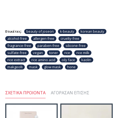
Ετικέτες:
beauty of joseon
k-beauty
korean beauty
alcohol-free
allergen-free
cruelty-free
fragrance-free
paraben-free
silicone-free
sulfate-free
vegan
toner
rice
rice milk
rice extract
rice amino acid
oily face
kaolin
makgeolli
mask
glow mask
hone
ΣΧΕΤΙΚΆ ΠΡΟΙΌΝΤΑ
ΑΓΌΡΑΣΑΝ ΕΠΊΣΗΣ